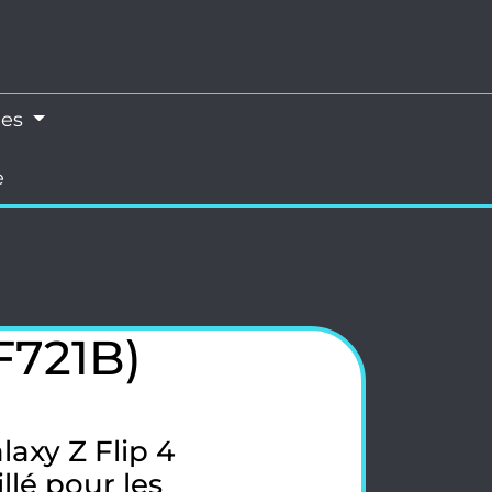
les
e
F721B)
axy Z Flip 4
llé pour les