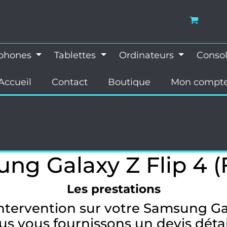
éphones
Tablettes
Ordinateurs
Conso
Accueil
Contact
Boutique
Mon compt
ng Galaxy Z Flip 4 (
Les prestations
ntervention sur votre Samsung Gal
us vous fournissons un devis détai